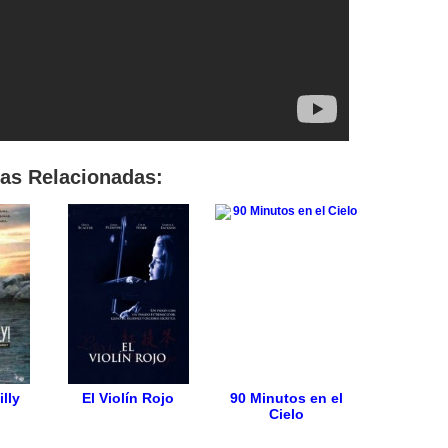
las Relacionadas:
illy
El Violín Rojo
90 Minutos en el
Cielo