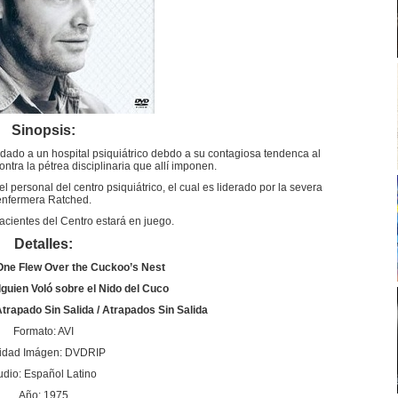
Sinopsis:
dado a un hospital psiquiátrico debdo a su contagiosa tendenca al
ontra la pétrea disciplinaria que allí imponen.
ersonal del centro psiquiátrico, el cual es liderado por la severa
enfermera Ratched.
acientes del Centro estará en juego.
Detalles:
One Flew Over the Cuckoo’s Nest
guien Voló sobre el Nido del Cuco
trapado Sin Salida / Atrapados Sin Salida
Formato: AVI
idad Imágen: DVDRIP
udio: Español Latino
Año: 1975