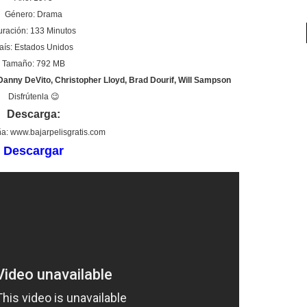
Género: Drama
ración: 133 Minutos
aís: Estados Unidos
Tamaño: 792 MB
Danny DeVito, Christopher Lloyd, Brad Dourif, Will Sampson
Disfrútenla 😉
Descarga:
a: www.bajarpelisgratis.com
Descargar