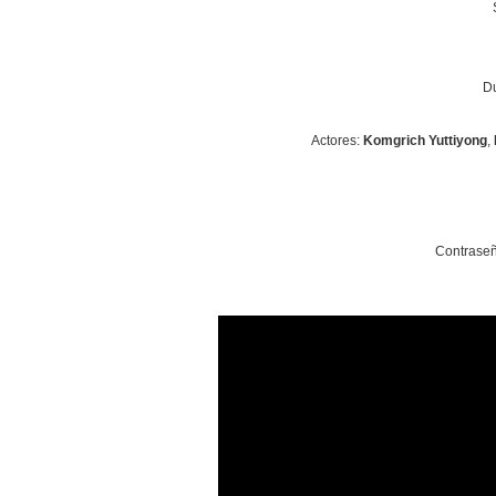
Du
Actores:
Komgrich Yuttiyong
,
Contraseñ