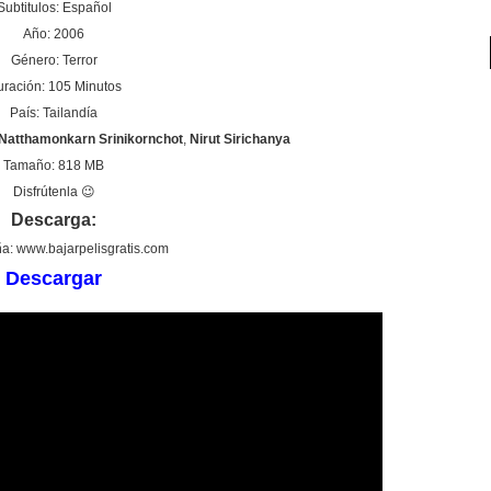
Subtitulos: Español
Año: 2006
Género: Terror
ración: 105 Minutos
País: Tailandía
Natthamonkarn Srinikornchot
,
Nirut Sirichanya
Tamaño: 818 MB
Disfrútenla 😉
Descarga:
a: www.bajarpelisgratis.com
Descargar