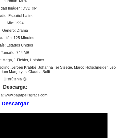
Formato: MP4
idad Imágen: DVDRIP
udio: Español Latino
Año: 1994
Género: Drama
ración: 125 Minutos
aís: Estados Unidos
Tamaño: 744 MB
: Mega, 1 Fichier, Uptobox
a Golino, Jeroen Krabbé, Johanna Ter Steege, Marco Hofschneider, Leo
iriam Margolyes, Claudia Solti
Disfrútenla 😉
Descarga:
a: www.bajarpelisgratis.com
Descargar