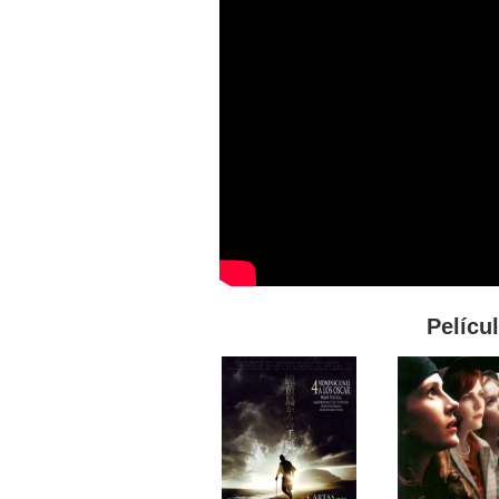
Pelícu