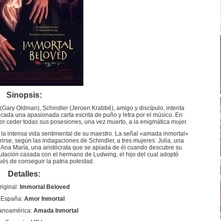
Sinopsis:
ary Oldman), Schindler (Jeroen Krabbé), amigo y discípulo, intenta
dicada una apasionada carta escrita de puño y letra por el músico. En
r ceder todas sus posesiones, una vez muerto, a la enigmática mujer.
 la intensa vida sentimental de su maestro. La señal «amada inmortal»
rse, según las indagaciones de Schindler, a tres mujeres: Julia, una
 Ana María, una aristócrata que se apiada de él cuando descubre su
putación casada con el hermano de Ludwing, el hijo del cual adoptó
s de conseguir la patria potestad.
Detalles:
riginal:
Immortal Beloved
o España:
Amor Inmortal
panoamérica:
Amada Inmortal