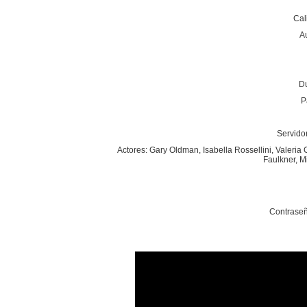
Cal
A
Du
P
Servidor
Actores: Gary Oldman, Isabella Rossellini, Valeri
Faulkner, M
Contraseñ