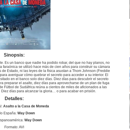
Sinopsis:
. Es un banco que nadie ha podido robar, del que no hay planos, no
a faraónica se utilizó hace más de cien años para construir su cámara
 de Estado, ni las leyes de la física asustan a Thom Johnson (Freddie
 para averiguar cómo quebrar el secreto para acceder a su interior. El
itado en el banco solo diez días. Diez días para descubrir el secreto
para preparar el asalto, diez días para aprovecharse de un plan de fuga
 de Fútbol de Sudáfrica reúna a cientos de miles de aficionados a las
iez días para alcanzar la gloria… o para acabar en prisión.
Detalles:
al:
Asalto a la Casa de Moneda
ulo España:
Way Down
Hispanoamérica:
Way Down
Formato: AVI