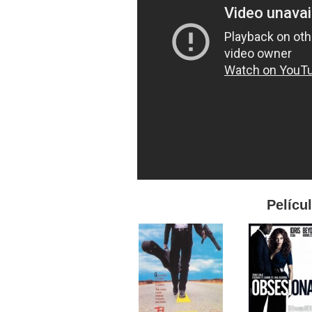
Pelícu