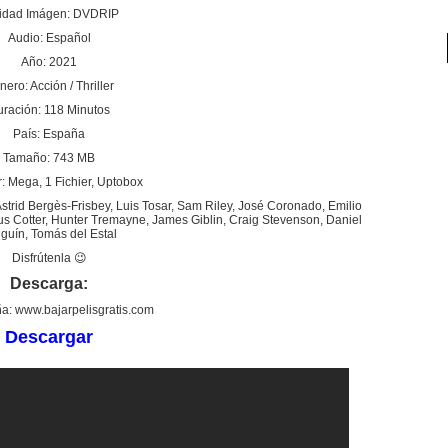
idad Imágen: DVDRIP
Audio: Español
Año: 2021
ero: Acción / Thriller
ración: 118 Minutos
País: España
Tamaño: 743 MB
: Mega, 1 Fichier, Uptobox
trid Bergès-Frisbey, Luis Tosar, Sam Riley, José Coronado, Emilio
us Cotter, Hunter Tremayne, James Giblin, Craig Stevenson, Daniel
guín, Tomás del Estal
Disfrútenla 😉
Descarga:
a: www.bajarpelisgratis.com
Descargar