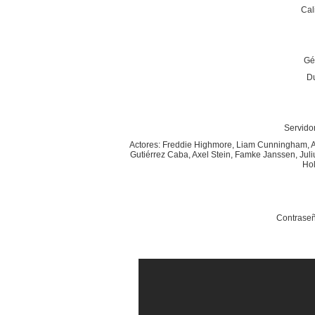
Cal
Gén
Du
Servidor
Actores: Freddie Highmore, Liam Cunningham, As
Gutiérrez Caba, Axel Stein, Famke Janssen, Juli
Hol
Contraseñ