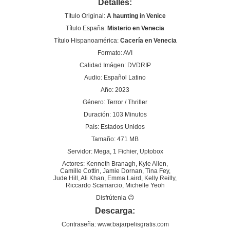
Detalles:
Título Original:
A haunting in Venice
Título España:
Misterio en Venecia
Título Hispanoamérica:
Cacería en Venecia
Formato: AVI
Calidad Imágen: DVDRIP
Audio: Español Latino
Año: 2023
Género: Terror / Thriller
Duración: 103 Minutos
País: Estados Unidos
Tamaño: 471 MB
Servidor: Mega, 1 Fichier, Uptobox
Actores: Kenneth Branagh, Kyle Allen,
Camille Cottin, Jamie Dornan, Tina Fey,
Jude Hill, Ali Khan, Emma Laird, Kelly Reilly,
Riccardo Scamarcio, Michelle Yeoh
Disfrútenla 😉
Descarga:
Contraseña: www.bajarpelisgratis.com