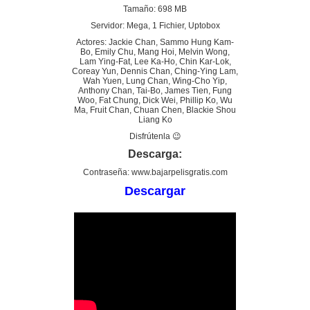
Tamaño: 698 MB
Servidor: Mega, 1 Fichier, Uptobox
Actores: Jackie Chan, Sammo Hung Kam-
Bo, Emily Chu, Mang Hoi, Melvin Wong,
Lam Ying-Fat, Lee Ka-Ho, Chin Kar-Lok,
Coreay Yun, Dennis Chan, Ching-Ying Lam,
Wah Yuen, Lung Chan, Wing-Cho Yip,
Anthony Chan, Tai-Bo, James Tien, Fung
Woo, Fat Chung, Dick Wei, Phillip Ko, Wu
Ma, Fruit Chan, Chuan Chen, Blackie Shou
Liang Ko
Disfrútenla 😉
Descarga:
Contraseña: www.bajarpelisgratis.com
Descargar