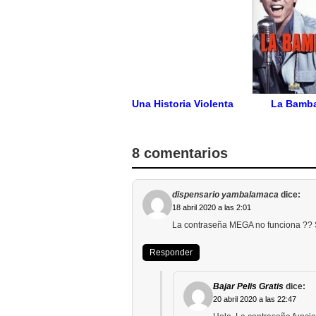
Una Historia Violenta
La Bamb
8 comentarios
dispensario yambalamaca
dice:
18 abril 2020 a las 2:01
La contraseña MEGA no funciona ??
Responder
Bajar Pelis Gratis
dice:
20 abril 2020 a las 22:47