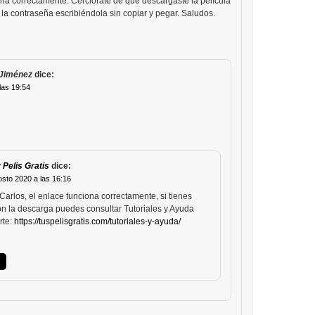
na correctamente. Cerciórate de que descargaste la película
la contraseña escribiéndola sin copiar y pegar. Saludos.
 Jiménez
dice:
las 19:54
 Pelis Gratis
dice:
osto 2020 a las 16:16
Carlos, el enlace funciona correctamente, si tienes
n la descarga puedes consultar Tutoriales y Ayuda
rte:
https://tuspelisgratis.com/tutoriales-y-ayuda/