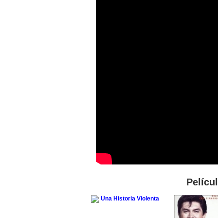
Pelícu