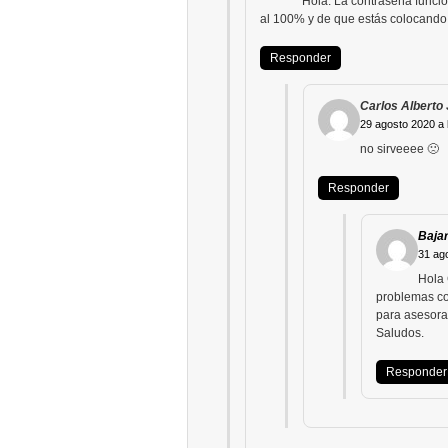
Hola. La contraseña funcio
al 100% y de que estás colocando 
Responder
Carlos Alberto
29 agosto 2020 a 
no sirveeee 🙁
Responder
Bajar
31 ag
Hola 
problemas co
para asesora
Saludos.
Responder