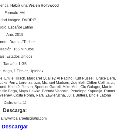
érica:
Había una Vez en Hollywood
Formato: AVI
idad Imágen: DVDRIP
udio: Español Latino
Año: 2019
ero: Drama / Thriller
ración: 165 Minutos
aís: Estados Unidos
Tamaño: 1 GB
: Mega, 1 Fichier, Uptobox
, Emile Hirsch, Margaret Qualley, Al Pacino, Kurt Russell, Bruce Dern,
e Perry, Lorenza Izzo, Michael Madsen, Zoe Bell, Clifton Collins Jr.,
, Keith Jefferson, Spencer Garrett, Mike Moh, Clu Gulager, Martin
Leslie Bega, Maya Hawke, Brenda Vaccaro, Penelope Kapudija, Rumer
eeney, Costa Ronin, Rafal Zawierucha, Julia Butters, Bridie Latona
Disfrútenla 😉
Descarga:
a: www.bajarpelisgratis.com
Descargar