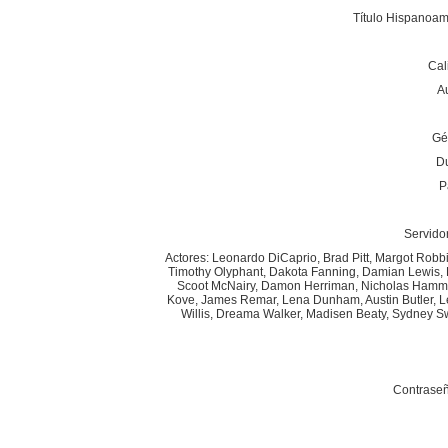
Título Hispanoam
Cal
A
Gén
Du
P
Servidor
Actores: Leonardo DiCaprio, Brad Pitt, Margot Robbie
Timothy Olyphant, Dakota Fanning, Damian Lewis, Luk
Scoot McNairy, Damon Herriman, Nicholas Hammond
Kove, James Remar, Lena Dunham, Austin Butler, 
Willis, Dreama Walker, Madisen Beaty, Sydney Sw
Contraseñ