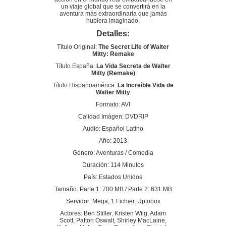
un viaje global que se convertirá en la
aventura más extraordinaria que jamás
hubiera imaginado.
Detalles:
Título Original:
The Secret Life of Walter
Mitty: Remake
Título España:
La Vida Secreta de Walter
Mitty (Remake)
Título Hispanoamérica:
La Increíble Vida de
Walter Mitty
Formato: AVI
Calidad Imágen: DVDRIP
Audio: Español Latino
Año: 2013
Género: Aventuras / Comedia
Duración: 114 Minutos
País: Estados Unidos
Tamaño: Parte 1: 700 MB / Parte 2: 631 MB
Servidor: Mega, 1 Fichier, Uptobox
Actores: Ben Stiller, Kristen Wiig, Adam
Scott, Patton Oswalt, Shirley MacLaine,