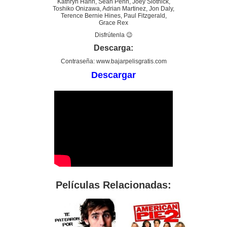
Kathryn Hahn, Sean Penn, Joey Slotnick,
Toshiko Onizawa, Adrian Martinez, Jon Daly,
Terence Bernie Hines, Paul Fitzgerald,
Grace Rex
Disfrútenla 😉
Descarga:
Contraseña: www.bajarpelisgratis.com
Descargar
Películas Relacionadas: