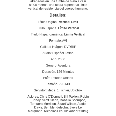
atrapados en una tumba de hielo a casi
8.000 metros, una altura superior al límite
vertical de resistencia del cuerpo humano.
Detalles:
Título Original:
Vertical Limit
Título España:
Límite Vertical
Título Hispanoamérica:
Límite Vertical
Formato: AVI
Calidad Imágen: DVDRIP
Audio: Español Latino
Año: 2000
Género: Aventura
Duración: 126 Minutos
País: Estados Unidos
Tamaño: 795 MB
Servidor: Mega, 1 Fichier, Uptobox
Actores: Chris O’Donnell, Bill Paxton, Robin
Tunney, Scott Glenn, Izabella Scorupco,
Temuera Morrison, Stuart Wilson, Augie
Davis, Ben Mendelsohn, Steve Le
Marquand, Nicholas Lea, Alexander Siddig