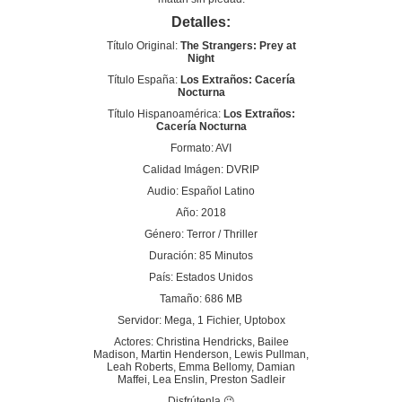
Detalles:
Título Original:
The Strangers: Prey at
Night
Título España:
Los Extraños: Cacería
Nocturna
Título Hispanoamérica:
Los Extraños:
Cacería Nocturna
Formato: AVI
Calidad Imágen: DVRIP
Audio: Español Latino
Año: 2018
Género: Terror / Thriller
Duración: 85 Minutos
País: Estados Unidos
Tamaño: 686 MB
Servidor: Mega, 1 Fichier, Uptobox
Actores: Christina Hendricks, Bailee
Madison, Martin Henderson, Lewis Pullman,
Leah Roberts, Emma Bellomy, Damian
Maffei, Lea Enslin, Preston Sadleir
Disfrútenla 😉