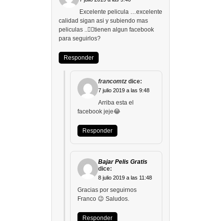
Excelente pelicula …excelente
calidad sigan asi y subiendo mas
peliculas ..👍🏻tienen algun facebook
para seguirlos?
Responder
francomtz
dice:
7 julio 2019 a las 9:48
Arriba esta el
facebook jeje😂
Responder
Bajar Pelis Gratis
dice:
8 julio 2019 a las 11:48
Gracias por seguirnos
Franco 😉 Saludos.
Responder