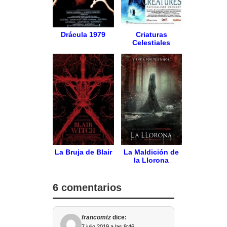
Drácula 1979
Criaturas
Celestiales
La Bruja de Blair
La Maldición de
la Llorona
6 comentarios
francomtz
dice:
7 julio 2019 a las 9:46