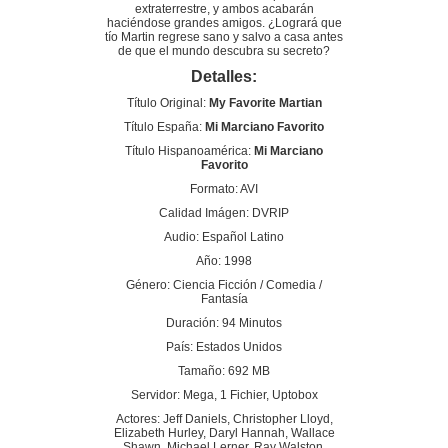
extraterrestre, y ambos acabarán
haciéndose grandes amigos. ¿Logrará que
tío Martin regrese sano y salvo a casa antes
de que el mundo descubra su secreto?
Detalles:
Título Original:
My Favorite Martian
Título España:
Mi Marciano Favorito
Título Hispanoamérica:
Mi Marciano
Favorito
Formato: AVI
Calidad Imágen: DVRIP
Audio: Español Latino
Año: 1998
Género: Ciencia Ficción / Comedia /
Fantasía
Duración: 94 Minutos
País: Estados Unidos
Tamaño: 692 MB
Servidor: Mega, 1 Fichier, Uptobox
Actores: Jeff Daniels, Christopher Lloyd,
Elizabeth Hurley, Daryl Hannah, Wallace
Shawn, Michael Lerner, Ray Walston,