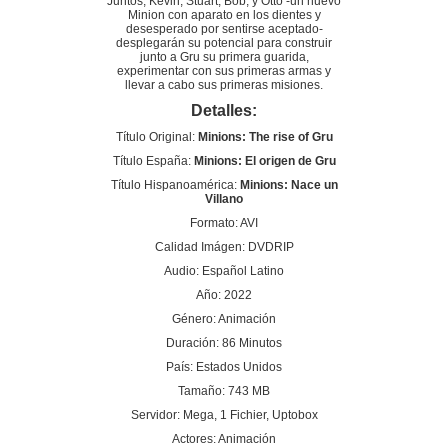
Juntos, Kevin, Stuart, Bob, y Otto -un nuevo
Minion con aparato en los dientes y
desesperado por sentirse aceptado-
desplegarán su potencial para construir
junto a Gru su primera guarida,
experimentar con sus primeras armas y
llevar a cabo sus primeras misiones.
Detalles:
Título Original:
Minions: The rise of Gru
Título España:
Minions: El origen de Gru
Título Hispanoamérica:
Minions: Nace un
Villano
Formato: AVI
Calidad Imágen: DVDRIP
Audio: Español Latino
Año: 2022
Género: Animación
Duración: 86 Minutos
País: Estados Unidos
Tamaño: 743 MB
Servidor: Mega, 1 Fichier, Uptobox
Actores: Animación