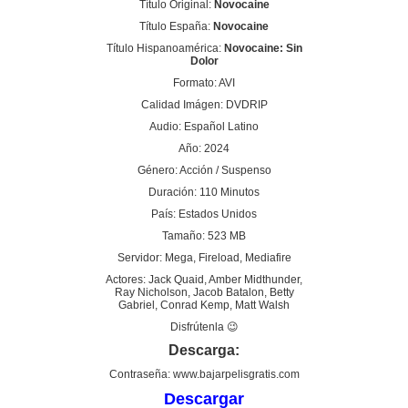
Título Original:
Novocaine
Título España:
Novocaine
Título Hispanoamérica:
Novocaine: Sin
Dolor
Formato: AVI
Calidad Imágen: DVDRIP
Audio: Español Latino
Año: 2024
Género: Acción / Suspenso
Duración: 110 Minutos
País: Estados Unidos
Tamaño: 523 MB
Servidor: Mega, Fireload, Mediafire
Actores: Jack Quaid, Amber Midthunder,
Ray Nicholson, Jacob Batalon, Betty
Gabriel, Conrad Kemp, Matt Walsh
Disfrútenla 😉
Descarga:
Contraseña: www.bajarpelisgratis.com
Descargar