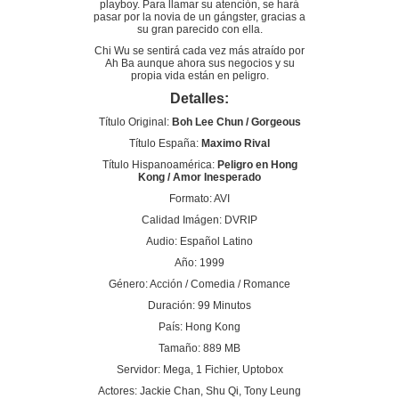
playboy. Para llamar su atención, se hará
pasar por la novia de un gángster, gracias a
su gran parecido con ella.
Chi Wu se sentirá cada vez más atraído por
Ah Ba aunque ahora sus negocios y su
propia vida están en peligro.
Detalles:
Título Original:
Boh Lee Chun / Gorgeous
Título España:
Maximo Rival
Título Hispanoamérica:
Peligro en Hong
Kong / Amor Inesperado
Formato: AVI
Calidad Imágen: DVRIP
Audio: Español Latino
Año: 1999
Género: Acción / Comedia / Romance
Duración: 99 Minutos
País: Hong Kong
Tamaño: 889 MB
Servidor: Mega, 1 Fichier, Uptobox
Actores: Jackie Chan, Shu Qi, Tony Leung