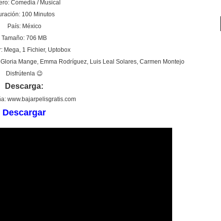
ro: Comedia / Musical
ración: 100 Minutos
País: México
Tamaño: 706 MB
: Mega, 1 Fichier, Uptobox
as, Gloria Mange, Emma Rodríguez, Luis Leal Solares, Carmen Montejo
Disfrútenla 😉
Descarga:
a: www.bajarpelisgratis.com
Descargar