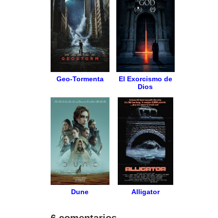
Geo-Tormenta
El Exorcismo de
Dios
Dune
Alligator