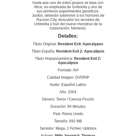
hasta que uno de estos grupos se topa con
Alice, ex-empleada de Umbrella y uno de
sus primeros experimentos genéticos.
Juntos, deberán sobrevivir a los horrores de
Racoon City, descubrir los secretos de
Umbrella y huir del nuevo monstruo de la
corporación: Nemesis.
Detalles:
Título Original:
Resident Evil: Apocalypse
Título España:
Resident Evil 2: Apocalipsis
Título Hispanoamérica:
Resident Evil 2:
Apocalipsis
Formato: AVI
Calidad Imágen: DVDRIP
Audio: Español Latino
Año: 2004
Género: Terror / Ciencia Ficción
Duración: 94 Minutos
País: Reino Unido
Tamaño: 692 MB
Servidor: Mega, 1 Fichier, Uptobox
Actores:
Milla Jovovich, Thomas