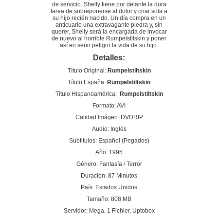
de servicio. Shelly tiene por delante la dura
tarea de sobreponerse al dolor y criar sola a
su hijo recién nacido. Un día compra en un
anticuario una extravagante piedra y, sin
querer, Shelly será la encargada de invocar
de nuevo al horrible Rumpelstilskin y poner
así en serio peligro la vida de su hijo.
Detalles:
Título Original:
Rumpelstiltskin
Título España:
Rumpelstiltskin
Título Hispanoamérica:
Rumpelstiltskin
Formato: AVI
Calidad Imágen: DVDRIP
Audio: Inglés
Subtitulos: Español (Pegados)
Año: 1995
Género: Fantasía / Terror
Duración: 87 Minutos
País: Estados Unidos
Tamaño: 808 MB
Servidor: Mega, 1 Fichier, Uptobox