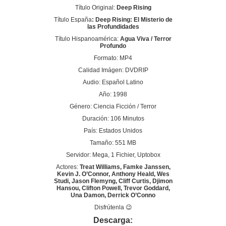
Título Original:
Deep Rising
Título España
: Deep Rising: El Misterio de
las Profundidades
Título Hispanoamérica:
Agua Viva / Terror
Profundo
Formato: MP4
Calidad Imágen: DVDRIP
Audio: Español Latino
Año: 1998
Género: Ciencia Ficción / Terror
Duración: 106 Minutos
País: Estados Unidos
Tamaño: 551 MB
Servidor: Mega, 1 Fichier, Uptobox
Actores:
Treat Williams, Famke Janssen,
Kevin J. O’Connor, Anthony Heald, Wes
Studi, Jason Flemyng, Cliff Curtis, Djimon
Hansou, Clifton Powell, Trevor Goddard,
Una Damon, Derrick O’Conno
Disfrútenla 😉
Descarga: