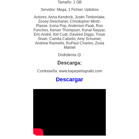
Tamaño: 1 GB
Servidor: Mega, 1 Fichier, Uptobox
Actores: Anna Kendrick, Justin Timberlake,
Zooey Deschanel, Christopher Mintz-
Plasse, Icona Pop, Anderson Paak, Ron
Funches, Kenan Thompson, Kunal Nayyar,
Eric André, Kid Cudi, Daveed Diggs, Troye
Sivan, Camila Cabello, Amy Schumer,
Andrew Rannells, RuPaul Charles, Zosia
Mamet
Disfrútenla 😉
Descarga:
Contraseña: www.bajarpelisgratis.com
Descargar