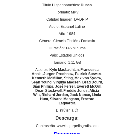
Título Hispanoamérica:
Dunas
Formato: MKV
Calidad Imágen: DVDRIP
Audio: Español Latino
Año: 1984
Género: Ciencia Ficción / Fantasía
Duración: 145 Minutos
País: Estados Unidos
Tamaño: 1.11 GB
Actores:
Kyle MacLachlan, Francesca
Annis, Jürgen Prochnow, Patrick Stewart,
Kenneth McMillan, Sting, Max von Sydow,
Sean Young, Virginia Madsen, Brad Dourif,
Siân Phillips, José Ferrer, Everett McGill,
Dean Stockwell, Freddie Jones, Alicia
Witt, Richard Jordan, Jack Nance, Linda
Hunt, Silvana Mangano, Ernesto
Laguardia
Disfrútenla 😉
Descarga:
Contraseña: www.bajarpelisgratis.com