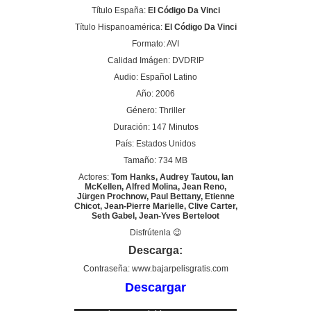
Título España:
El Código Da Vinci
Título Hispanoamérica:
El Código Da Vinci
Formato: AVI
Calidad Imágen: DVDRIP
Audio: Español Latino
Año: 2006
Género: Thriller
Duración: 147 Minutos
País: Estados Unidos
Tamaño: 734 MB
Actores:
Tom Hanks, Audrey Tautou, Ian
McKellen, Alfred Molina, Jean Reno,
Jürgen Prochnow, Paul Bettany, Etienne
Chicot, Jean-Pierre Marielle, Clive Carter,
Seth Gabel, Jean-Yves Berteloot
Disfrútenla 😉
Descarga:
Contraseña: www.bajarpelisgratis.com
Descargar