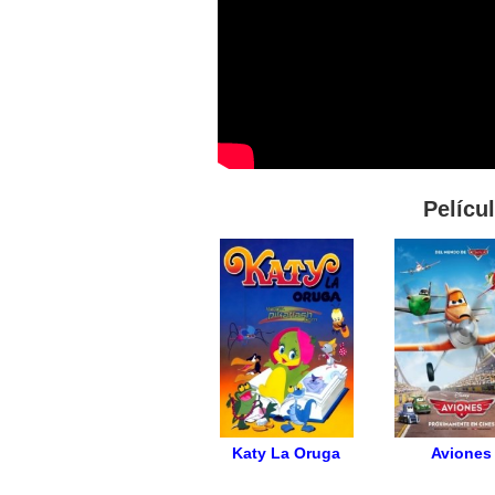
Pelícu
Katy La Oruga
Aviones