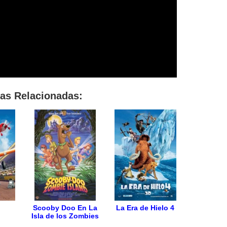
las Relacionadas:
Scooby Doo En La
La Era de Hielo 4
Isla de los Zombies