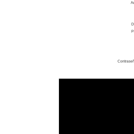
A
D
P
Contraseñ