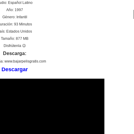
udio: Español Latino
Año: 1997
Género: Infantil
uración: 93 Minutos
aís: Estados Unidos
Tamaño: 877 MB
Disfrútenla 😉
Descarga:
a: www.bajarpelisgratis.com
Descargar