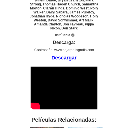
Willem Dafoe, Bryan Cranston, Mark
Strong, Thomas Haden Church, Samantha
Morton, Ciarán Hinds, Dominic West, Polly
Walker, Daryl Sabara, James Purefoy,
Jonathan Hyde, Nicholas Woodeson, Holly
Weston, David Schwimmer, Art Malik,
Amanda Clayton, Jon Favreau, Pippa
Nixon, Don Stark
Disfrútenla 😉
Descarga:
Contraseña: www.bajarpelisgratis.com
Descargar
Películas Relacionadas: