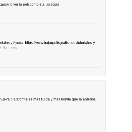
rgar o ver la peli completa,,,gracias
oriales y Ayuda:
https://www.bajarpelisgratis.com/tutoriales-y-
a. Saludos.
ueva plataforma es mas fluida y mas bonita que la anterior.