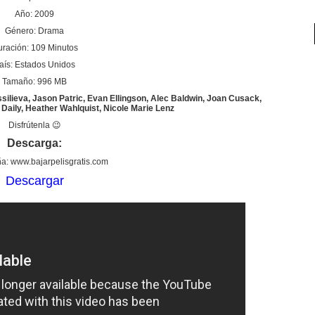
Año: 2009
Género: Drama
ración: 109 Minutos
aís: Estados Unidos
Tamaño: 996 MB
ssilieva, Jason Patric, Evan Ellingson, Alec Baldwin, Joan Cusack,
Daily, Heather Wahlquist, Nicole Marie Lenz
Disfrútenla 😉
Descarga:
a: www.bajarpelisgratis.com
Descargar