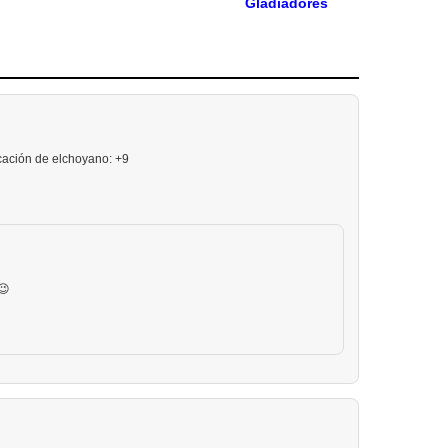
Gladiadores
ción de elchoyano: +9
😉