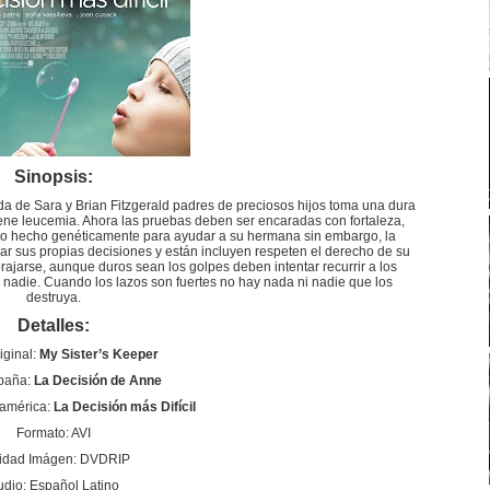
Sinopsis:
da de Sara y Brian Fitzgerald padres de preciosos hijos toma una dura
e leucemia. Ahora las pruebas deben ser encaradas con fortaleza,
undo hecho genéticamente para ayudar a su hermana sin embargo, la
mar sus propias decisiones y están incluyen respeten el derecho de su
brajarse, aunque duros sean los golpes deben intentar recurrir a los
 nadie. Cuando los lazos son fuertes no hay nada ni nadie que los
destruya.
Detalles:
iginal:
My Sister’s Keeper
spaña:
La Decisión de Anne
oamérica:
La Decisión más Difícil
Formato: AVI
idad Imágen: DVDRIP
udio: Español Latino