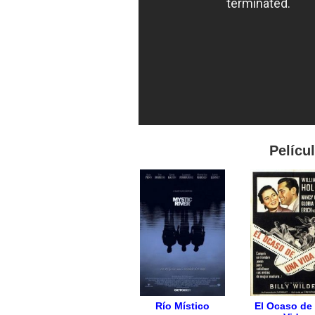
Pelícu
Río Místico
El Ocaso de