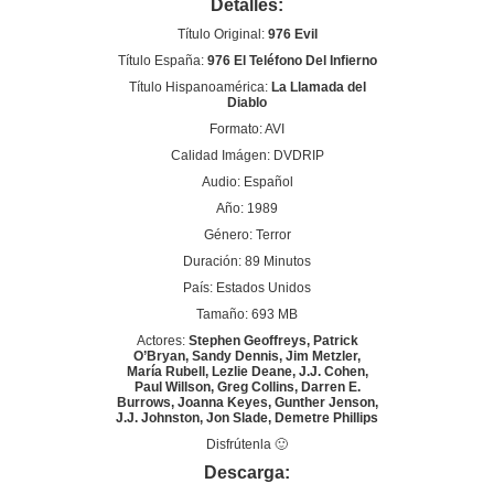
Detalles:
Título Original:
976 Evil
Título España:
976 El Teléfono Del Infierno
Título Hispanoamérica:
La Llamada del
Diablo
Formato: AVI
Calidad Imágen: DVDRIP
Audio: Español
Año: 1989
Género: Terror
Duración: 89 Minutos
País: Estados Unidos
Tamaño: 693 MB
Actores:
Stephen Geoffreys, Patrick
O’Bryan, Sandy Dennis, Jim Metzler,
María Rubell, Lezlie Deane, J.J. Cohen,
Paul Willson, Greg Collins, Darren E.
Burrows, Joanna Keyes, Gunther Jenson,
J.J. Johnston, Jon Slade, Demetre Phillips
Disfrútenla 🙂
Descarga: