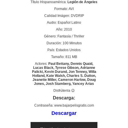
Título Hispanoamérica:
Legión de Ángeles
Formato: AVI
Calidad Imágen: DVDRIP
Audio: Español Latino
Año: 2010
Género: Fantasía / Thriller
Duración: 100 Minutos
País: Estados Unidos
Tamaño: 811 MB
Actores:
Paul Bettany, Dennis Quaid,
Lucas Black, Tyrese Gibson, Adrianne
Palicki, Kevin Durand, Jon Tenney, Willa
Holland, Kate Walsh, Charles S. Dutton,
Jeanette Miller, Cameron Harlow, Doug
Jones, Josh Stamberg, Yancey Arias
Disfrútenla 😉
Descarga:
Contraseña: www.bajarpelisgratis.com
Descargar