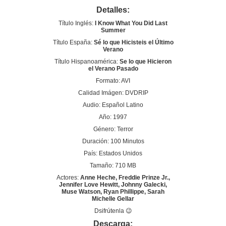
Detalles:
Título Inglés:
I Know What You Did Last
Summer
Título España:
Sé lo que Hicisteis el Último
Verano
Título Hispanoamérica:
Se lo que Hicieron
el Verano Pasado
Formato: AVI
Calidad Imágen: DVDRIP
Audio: Español Latino
Año: 1997
Género: Terror
Duración: 100 Minutos
País: Estados Unidos
Tamaño: 710 MB
Actores:
Anne Heche, Freddie Prinze Jr.,
Jennifer Love Hewitt, Johnny Galecki,
Muse Watson, Ryan Phillippe, Sarah
Michelle Gellar
Dsifrútenla 😉
Descarga: