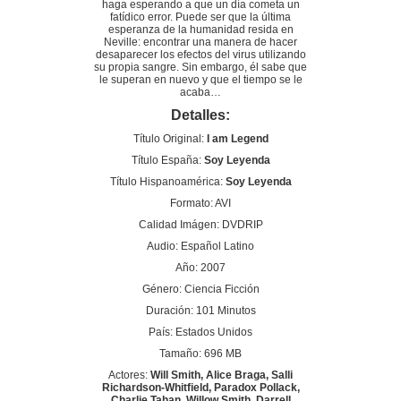
haga esperando a que un día cometa un
fatídico error. Puede ser que la última
esperanza de la humanidad resida en
Neville: encontrar una manera de hacer
desaparecer los efectos del virus utilizando
su propia sangre. Sin embargo, él sabe que
le superan en nuevo y que el tiempo se le
acaba…
Detalles:
Título Original:
I am Legend
Título España:
Soy Leyenda
Título Hispanoamérica:
Soy Leyenda
Formato: AVI
Calidad Imágen: DVDRIP
Audio: Español Latino
Año: 2007
Género: Ciencia Ficción
Duración: 101 Minutos
País: Estados Unidos
Tamaño: 696 MB
Actores:
Will Smith, Alice Braga, Salli
Richardson-Whitfield, Paradox Pollack,
Charlie Tahan, Willow Smith, Darrell