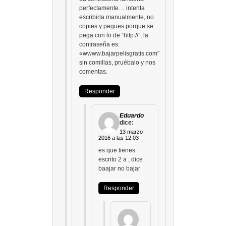
perfectamente… intenta
escribirla manualmente, no
copies y pegues porque se
pega con lo de “http://”, la
contraseña es:
«wwww.bajarpelisgratis.com”
sin comillas, pruébalo y nos
comentas.
Responder
Eduardo
dice:
13 marzo
2016 a las 12:03
es que tienes
escrito 2 a , dice
baajar no bajar
Responder