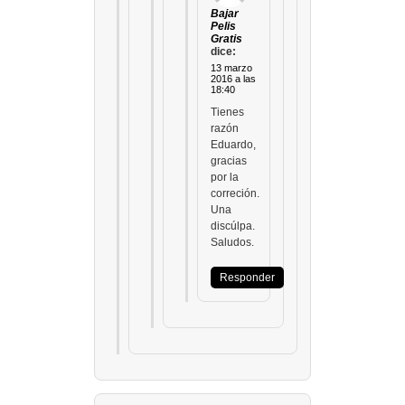
Bajar
Pelis
Gratis
dice:
13 marzo
2016 a las
18:40
Tienes
razón
Eduardo,
gracias
por la
correción.
Una
discúlpa.
Saludos.
Responder