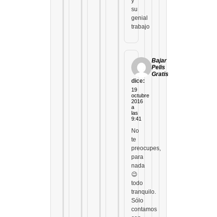
y
su
genial
trabajo
Bajar
Pelis
Gratis
dice:
19
octubre
2016
a
las
9:41
No
te
preocupes,
para
nada
😉
todo
tranquilo.
Sólo
contamos