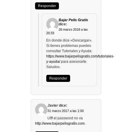
Responder
Bajar Pelis Gratis
dice:
26 marzo 2018 a las
20:33
En donde dice «Descargar».
Si tienes problemas puedes
consultar Tutoriales y Ayuda:
https://www.bajarpelisgratis.com/tutoriales-
y-ayuda/
para asesorarte.
Saludos.
Responder
Javier
dice:
31 marzo 2017 a las 1:00
Ufff el password no va
http://www.bajarpelisgratis.com
.