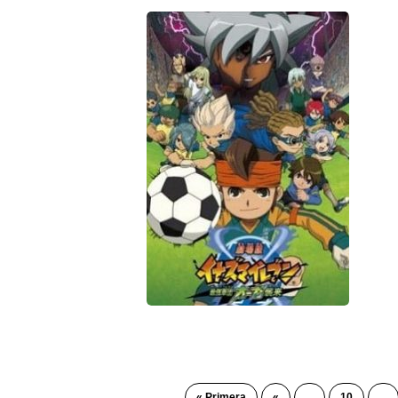
« Primera
«
...
10
...