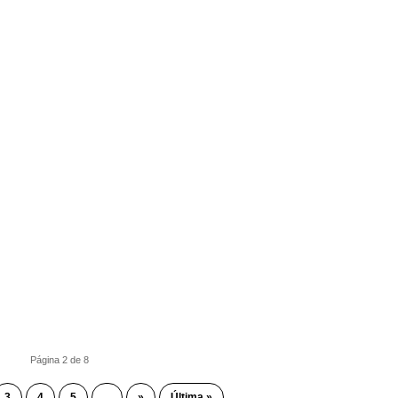
Página 2 de 8
3
4
5
...
»
Última »