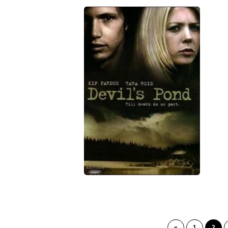
«
1
2