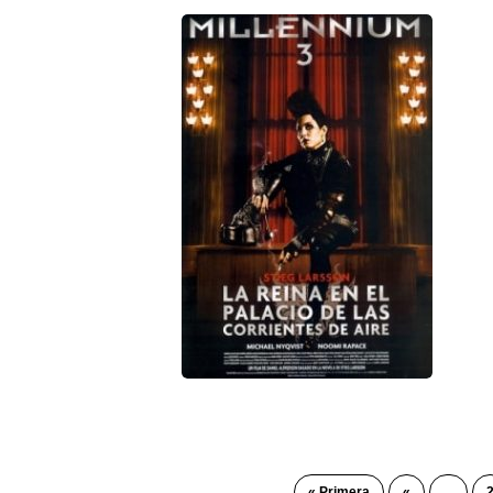
« Primera
«
...