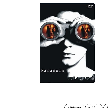
« Primera
«
...