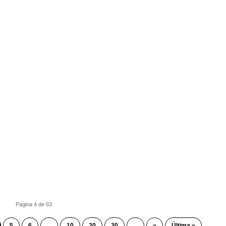
Página 4 de 63
5
6
...
10
20
30
...
»
Última »