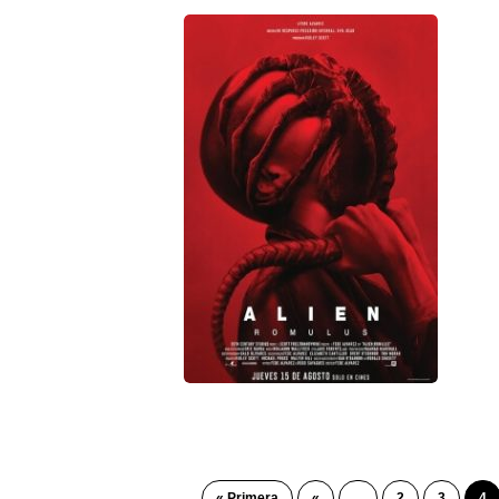
« Primera
«
...
2
3
4