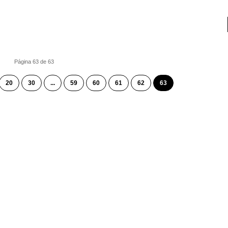
Página 63 de 63
20
30
...
59
60
61
62
63