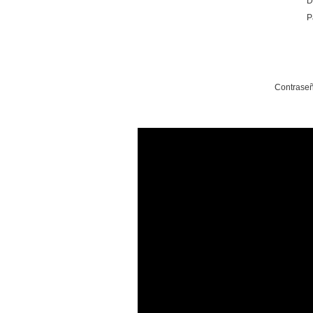
D
P
Contraseñ