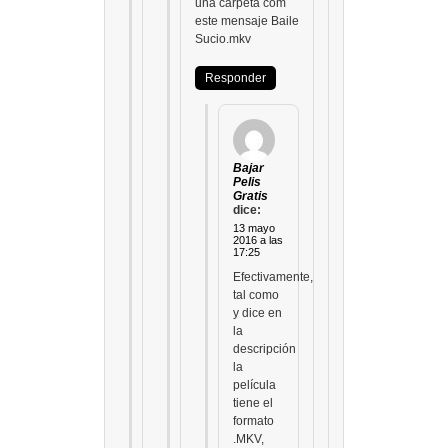
una carpeta com
este mensaje Baile
Sucio.mkv
Responder
Bajar
Pelis
Gratis
dice:
13 mayo
2016 a las
17:25
Efectivamente,
tal como
y dice en
la
descripción
la
película
tiene el
formato
.MKV,