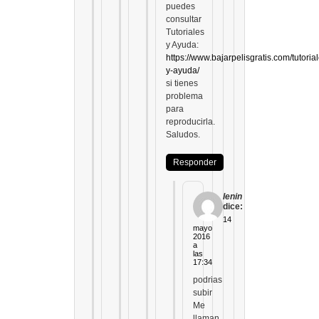
puedes
consultar
Tutoriales
y Ayuda:
https://www.bajarpelisgratis.com/tutoria
y-ayuda/
si tienes
problema
para
reproducirla.
Saludos.
Responder
lenin
dice:
14
mayo
2016
a
las
17:34
podrias
subir
Me
llaman