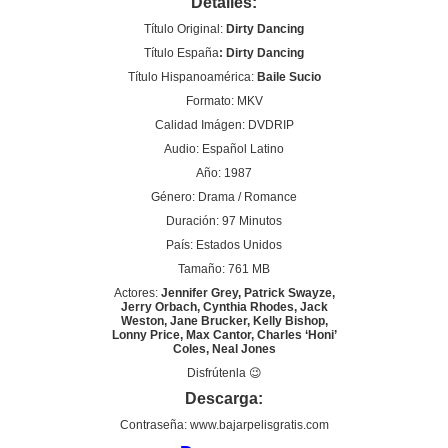
Detalles:
Título Original:
Dirty Dancing
Título España
: Dirty Dancing
Título Hispanoamérica:
Baile Sucio
Formato: MKV
Calidad Imágen: DVDRIP
Audio: Español Latino
Año: 1987
Género: Drama / Romance
Duración: 97 Minutos
País: Estados Unidos
Tamaño: 761 MB
Actores:
Jennifer Grey, Patrick Swayze,
Jerry Orbach, Cynthia Rhodes, Jack
Weston, Jane Brucker, Kelly Bishop,
Lonny Price, Max Cantor, Charles ‘Honi’
Coles, Neal Jones
Disfrútenla 😉
Descarga:
Contraseña: www.bajarpelisgratis.com