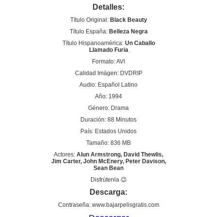
Detalles:
Título Original:
Black Beauty
Título España:
Belleza Negra
Título Hispanoamérica:
Un Caballo
Llamado Furia
Formato: AVI
Calidad Imágen: DVDRIP
Audio: Español Latino
Año: 1994
Género: Drama
Duración: 88 Minutos
País: Estados Unidos
Tamaño: 836 MB
Actores:
Alun Armstrong, David Thewlis,
Jim Carter, John McEnery, Peter Davison,
Sean Bean
Disfrútenla 😉
Descarga:
Contraseña: www.bajarpelisgratis.com