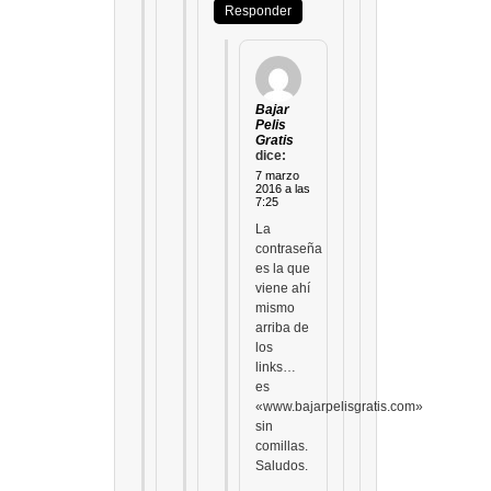
Responder
Bajar
Pelis
Gratis
dice:
7 marzo
2016 a las
7:25
La
contraseña
es la que
viene ahí
mismo
arriba de
los
links…
es
«www.bajarpelisgratis.com»
sin
comillas.
Saludos.