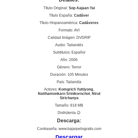
Título Original:
Sop Aajaan Yai
Título España:
Cadáver
Título Hispanoamérica:
Cadáveres
Formato: AVI
Calidad Imágen: DVDRIP
Audio: Tailandés
Subtitulos: Español
Año: 2006
Género: Terror
Duración: 105 Minutos
País: Tailandía
Actores:
Komgrich Yuttiyong
,
Natthamonkarn Srinikornchot
,
Nirut
Sirichanya
Tamaño: 818 MB
Disfrútenla 😉
Descarga:
Contraseña: www.bajarpelisgratis.com
Descargar