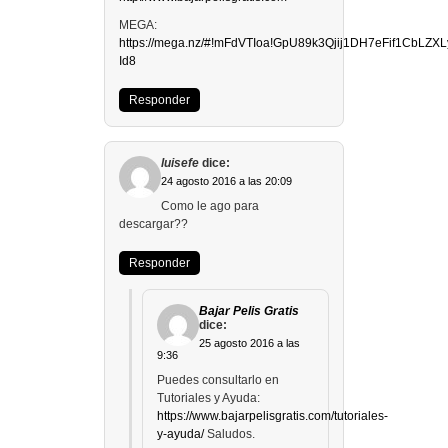
MEGA:
https://mega.nz/#!mFdVTIoa!GpU89k3Qjij1DH7eFif1CbLZX
Id8
Responder
luisefe
dice:
24 agosto 2016 a las 20:09
Como le ago para
descargar??
Responder
Bajar Pelis Gratis
dice:
25 agosto 2016 a las
9:36
Puedes consultarlo en
Tutoriales y Ayuda:
https://www.bajarpelisgratis.com/tutoriales-
y-ayuda/
Saludos.