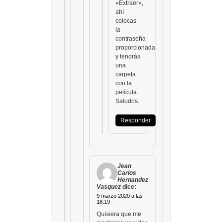
«Extraer»,
ahí
colocas
la
contraseña
proporcionada
y tendrás
una
carpeta
con la
película.
Saludos.
Responder
Jean
Carlos
Hernandez
Vasquez
dice:
9 marzo 2020 a las
18:19
Quisiera que me