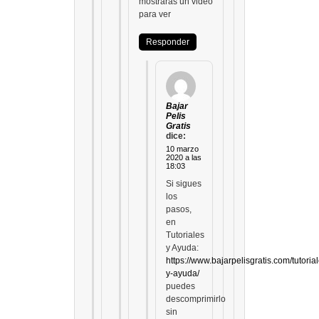
mostraras un video
para ver
Responder
Bajar
Pelis
Gratis
dice:
10 marzo
2020 a las
18:03
Si sigues
los
pasos,
en
Tutoriales
y Ayuda:
https://www.bajarpelisgratis.com/tutoria
y-ayuda/
puedes
descomprimirlo
sin