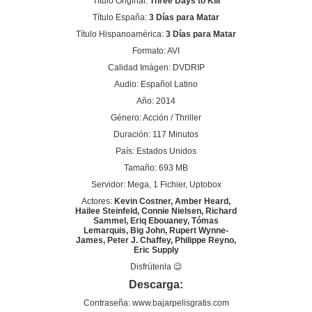
Título Original:
Three Days to Kill
Título España:
3 Días para Matar
Título Hispanoamérica:
3 Días para Matar
Formato: AVI
Calidad Imágen: DVDRIP
Audio: Español Latino
Año: 2014
Género: Acción / Thriller
Duración: 117 Minutos
País: Estados Unidos
Tamaño: 693 MB
Servidor: Mega, 1 Fichier, Uptobox
Actores:
Kevin Costner, Amber Heard,
Hailee Steinfeld, Connie Nielsen, Richard
Sammel, Eriq Ebouaney, Tómas
Lemarquis, Big John, Rupert Wynne-
James, Peter J. Chaffey, Philippe Reyno,
Eric Supply
Disfrútenla 😉
Descarga:
Contraseña: www.bajarpelisgratis.com