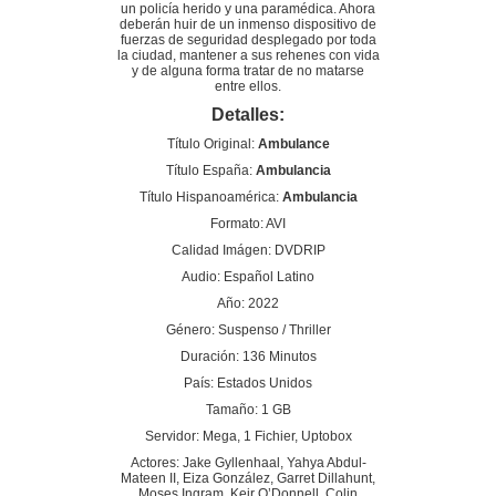
un policía herido y una paramédica. Ahora
deberán huir de un inmenso dispositivo de
fuerzas de seguridad desplegado por toda
la ciudad, mantener a sus rehenes con vida
y de alguna forma tratar de no matarse
entre ellos.
Detalles:
Título Original:
Ambulance
Título España:
Ambulancia
Título Hispanoamérica:
Ambulancia
Formato: AVI
Calidad Imágen: DVDRIP
Audio: Español Latino
Año: 2022
Género: Suspenso / Thriller
Duración: 136 Minutos
País: Estados Unidos
Tamaño: 1 GB
Servidor: Mega, 1 Fichier, Uptobox
Actores: Jake Gyllenhaal, Yahya Abdul-
Mateen II, Eiza González, Garret Dillahunt,
Moses Ingram, Keir O’Donnell, Colin