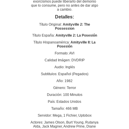
exorcismos puede liberarlo del demonio
que lo consume, pero no antes de dar algo
a cambio.
Detalles:
Título Original:
Amityville 2: The
Possession
Título España:
Amityville 2: La Posesión
Título Hispanoamérica:
Amityville II: La
Posesión
Formato: AVI
Calidad Imágen: DVDRIP
Audio: Inglés
Subtitulos: Español (Pegados)
Año: 1982
Género: Terror
Duración: 100 Minutos
País: Estados Unidos
Tamaño: 466 MB
Servidor: Mega, 1 Fichier, Uptobox
Actores: James Olson, Burt Young, Rutanya
Alda, Jack Magner, Andrew Prine, Diane