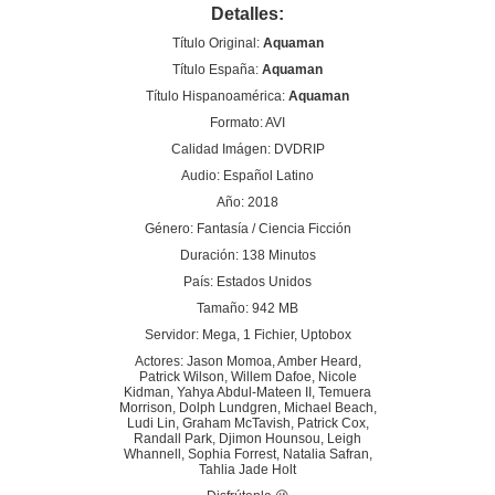
Detalles:
Título Original:
Aquaman
Título España:
Aquaman
Título Hispanoamérica:
Aquaman
Formato: AVI
Calidad Imágen: DVDRIP
Audio: Español Latino
Año: 2018
Género: Fantasía / Ciencia Ficción
Duración: 138 Minutos
País: Estados Unidos
Tamaño: 942 MB
Servidor: Mega, 1 Fichier, Uptobox
Actores: Jason Momoa, Amber Heard,
Patrick Wilson, Willem Dafoe, Nicole
Kidman, Yahya Abdul-Mateen II, Temuera
Morrison, Dolph Lundgren, Michael Beach,
Ludi Lin, Graham McTavish, Patrick Cox,
Randall Park, Djimon Hounsou, Leigh
Whannell, Sophia Forrest, Natalia Safran,
Tahlia Jade Holt