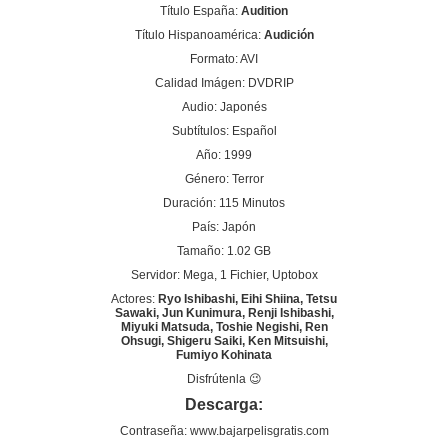
Título España:
Audition
Título Hispanoamérica:
Audición
Formato: AVI
Calidad Imágen: DVDRIP
Audio: Japonés
Subtítulos: Español
Año: 1999
Género: Terror
Duración: 115 Minutos
País: Japón
Tamaño: 1.02 GB
Servidor: Mega, 1 Fichier, Uptobox
Actores:
Ryo Ishibashi, Eihi Shiina, Tetsu
Sawaki, Jun Kunimura, Renji Ishibashi,
Miyuki Matsuda, Toshie Negishi, Ren
Ohsugi, Shigeru Saiki, Ken Mitsuishi,
Fumiyo Kohinata
Disfrútenla 😉
Descarga:
Contraseña: www.bajarpelisgratis.com