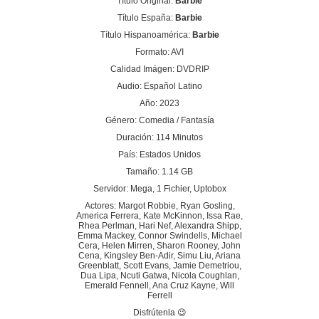
Título Original:
Barbie
Título España:
Barbie
Título Hispanoamérica:
Barbie
Formato: AVI
Calidad Imágen: DVDRIP
Audio: Español Latino
Año: 2023
Género: Comedia / Fantasía
Duración: 114 Minutos
País: Estados Unidos
Tamaño: 1.14 GB
Servidor: Mega, 1 Fichier, Uptobox
Actores: Margot Robbie, Ryan Gosling,
America Ferrera, Kate McKinnon, Issa Rae,
Rhea Perlman, Hari Nef, Alexandra Shipp,
Emma Mackey, Connor Swindells, Michael
Cera, Helen Mirren, Sharon Rooney, John
Cena, Kingsley Ben-Adir, Simu Liu, Ariana
Greenblatt, Scott Evans, Jamie Demetriou,
Dua Lipa, Ncuti Gatwa, Nicola Coughlan,
Emerald Fennell, Ana Cruz Kayne, Will
Ferrell
Disfrútenla 😉