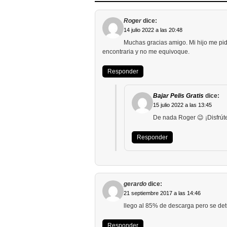
Roger
dice:
14 julio 2022 a las 20:48
Muchas gracias amigo. Mi hijo me pid
encontraria y no me equivoque.
Responder
Bajar Pelis Gratis
dice:
15 julio 2022 a las 13:45
De nada Roger 😉 ¡Disfrút
Responder
gerardo
dice:
21 septiembre 2017 a las 14:46
llego al 85% de descarga pero se de
Responder