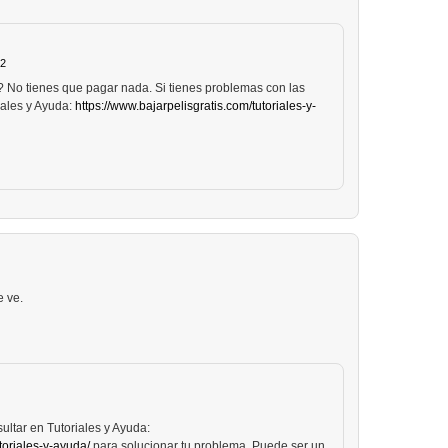
42
? No tienes que pagar nada. Si tienes problemas con las
iales y Ayuda:
https://www.bajarpelisgratis.com/tutoriales-y-
e ve.
ultar en Tutoriales y Ayuda:
toriales-y-ayuda/
para solucionar tu problema. Puede ser un