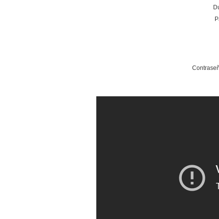
Du
P
Contraseñ