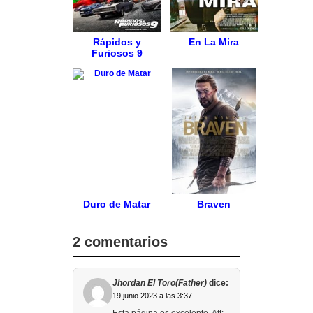
Rápidos y
En La Mira
Furiosos 9
Duro de Matar
Braven
2 comentarios
Jhordan El Toro(Father)
dice:
19 junio 2023 a las 3:37