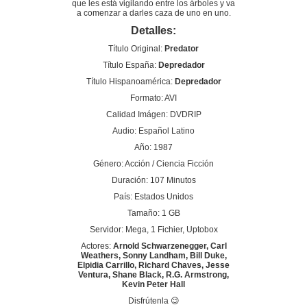
que les está vigilando entre los árboles y va
a comenzar a darles caza de uno en uno.
Detalles:
Título Original:
Predator
Título España:
Depredador
Título Hispanoamérica:
Depredador
Formato: AVI
Calidad Imágen: DVDRIP
Audio: Español Latino
Año: 1987
Género: Acción / Ciencia Ficción
Duración: 107 Minutos
País: Estados Unidos
Tamaño: 1 GB
Servidor: Mega, 1 Fichier, Uptobox
Actores:
Arnold Schwarzenegger, Carl
Weathers, Sonny Landham, Bill Duke,
Elpidia Carrillo, Richard Chaves, Jesse
Ventura, Shane Black, R.G. Armstrong,
Kevin Peter Hall
Disfrútenla 😉