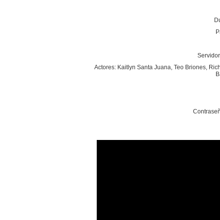
Du
P
Servidor
Actores: Kaitlyn Santa Juana, Teo Briones, Ric
B
Contraseñ