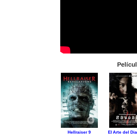
Pelícu
Hellraiser 9
El Arte del Di