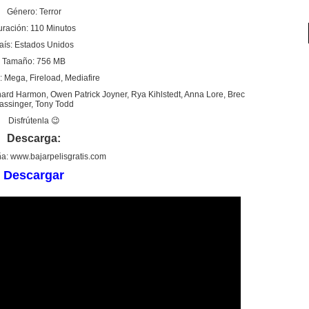
Género: Terror
ración: 110 Minutos
aís: Estados Unidos
Tamaño: 756 MB
: Mega, Fireload, Mediafire
hard Harmon, Owen Patrick Joyner, Rya Kihlstedt, Anna Lore, Brec
assinger, Tony Todd
Disfrútenla 😉
Descarga:
a: www.bajarpelisgratis.com
Descargar